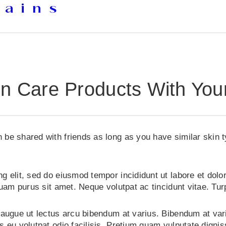
tains
kin Care Products With You
 be shared with friends as long as you have similar skin 
g elit, sed do eiusmod tempor incididunt ut labore et dolo
uam purus sit amet. Neque volutpat ac tincidunt vitae. Turpi
 augue ut lectus arcu bibendum at varius. Bibendum at vari
s eu volutpat odio facilisis. Pretium quam vulputate digni