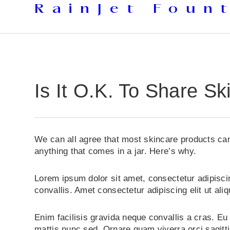
Skip
RainJet Foun
to
content
Is It O.K. To Share S
We can all agree that most skincare products can
anything that comes in a jar. Here’s why.
Lorem ipsum dolor sit amet, consectetur adipiscin
convallis. Amet consectetur adipiscing elit ut aliq
Enim facilisis gravida neque convallis a cras. Eu
mattis nunc sed. Ornare quam viverra orci sagitti