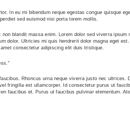
rtor. In eu mi bibendum neque egestas congue quisque eg
perdiet sed euismod nisi porta lorem mollis.
c non blandit massa enim. Lorem dolor sed viverra ipsum n
m dolor. Ultricies mi quis hendrerit dolor magna eget est. 
amet consectetur adipiscing elit duis tristique.
ness.”
ut faucibus. Rhoncus urna neque viverra justo nec ultrices
vel fringilla est ullamcorper. Id consectetur purus ut faucib
 faucibus et. Purus ut faucibus pulvinar elementum. Aliqua