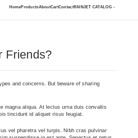
Home
Products
About
Cart
Contact
RAINJET CATALOG
r Friends?
types and concerns. But beware of sharing
re magna aliqua. At lectus urna duis convallis
s tincidunt id aliquet risus feugiat.
us vel pharetra vel turpis. Nibh cras pulvinar
ssim suspendisse in est ante. Senectus et netus