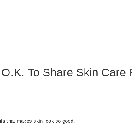
t O.K. To Share Skin Care
ula that makes skin look so good.